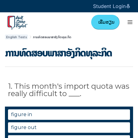
Student Login
ເລີ່ມຮຽນ
English Tests
ການທົດສອບພາສາອັງກິດທຸລະກິດ
ການທົດສອບພາສາອັງກິດທຸລະກິດ