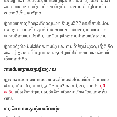
ໃນຕະຫຼາດໂລກໃນປັດຈຸບັນ, ທັກສະທາງທຸລະກິດທີ່ເຂັ້ມແຂງແມ່ນຈໍາເປັນສໍາ
ລັບການພັດທະນາອາຊີບ, ເຄືອຂ່າຍວິຊາຊີບ, ແລະການເຂົ້າເຖິງໂອກາດໃນ
ຕະຫຼາດທີ່ເວົ້າພາສາອັງກິດ.
ຫຼັກສູດພາສາອັງກິດທຸລະກິດຂອງພວກເຮົາປ່ຽນວິທີທີ່ທ່ານສື່ສານໃນບ່ອນ
ເຮັດວຽກ. ທ່ານຈະໄດ້ຮຽນຮູ້ຄໍາສັບສະເພາະອຸດສາຫະກໍາ, ພັດທະນາທັກ
ສະການສື່ສານແບບມືອາຊີບ, ແລະປັບປຸງທັກສະການນໍາສະເຫນີຂອງທ່ານ.
ຫຼັກສູດດັ່ງກ່າວເນັ້ນໃສ່ທັກສະການຟັງ ແລະ ການເວົ້າຢ່າງເຂັ້ມງວດ, ເຊິ່ງດີເລີດ
ສຳລັບຜູ້ຊ່ຽວຊານທີ່ຕ້ອງການເຮັດວຽກຢ່າງໝັ້ນໃຈໃນສະພາບແວດລ້ອມທີ່
ເວົ້າພາສາອັງກິດ.
ການເດີນທາງການຮຽນຮູ້ຂອງທ່ານ
ຫຼັງ​ຈາກ​ສໍາ​ເລັດ​ການ​ທົດ​ສອບ​, ທ່ານ​ຈະ​ໄດ້​ຮັບ​ຜົນ​ໄດ້​ຮັບ​ທີ່​ມີ​ຄໍາ​ຄຶດ​ຄໍາ​ເຫັນ​
ສ່ວນ​ບຸກ​ຄົນ​. ຕ້ອງການເບິ່ງຮູບທີ່ສົມບູນ? ກວດເບິ່ງຂອງພວກເຮົາ
ຄູ່ມື
ລະດັບ
ເພື່ອເຂົ້າໃຈຢ່າງແນ່ນອນວ່າເຈົ້າຈະພັດທະນາທັກສະໃດໃນແຕ່ລະຂັ້ນ
ຕອນ.
ທາງເລືອກການຮຽນຮູ້ແບບຍືດຫຍຸ່ນ