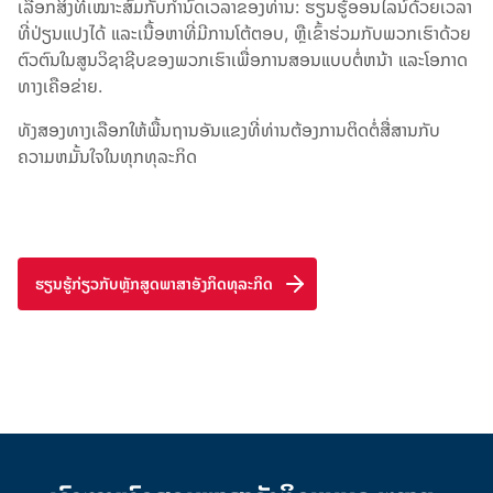
ເລືອກສິ່ງທີ່ເໝາະສົມກັບກຳນົດເວລາຂອງທ່ານ: ຮຽນຮູ້ອອນໄລນ໌ດ້ວຍເວລາ
ທີ່ປ່ຽນແປງໄດ້ ແລະເນື້ອຫາທີ່ມີການໂຕ້ຕອບ, ຫຼືເຂົ້າຮ່ວມກັບພວກເຮົາດ້ວຍ
ຕົວຕົນໃນສູນວິຊາຊີບຂອງພວກເຮົາເພື່ອການສອນແບບຕໍ່ຫນ້າ ແລະໂອກາດ
ທາງເຄືອຂ່າຍ.
ທັງສອງທາງເລືອກໃຫ້ພື້ນຖານອັນແຂງທີ່ທ່ານຕ້ອງການຕິດຕໍ່ສື່ສານກັບ
ຄວາມຫມັ້ນໃຈໃນທຸກທຸລະກິດ
ຮຽນຮູ້ກ່ຽວກັບຫຼັກສູດພາສາອັງກິດທຸລະກິດ