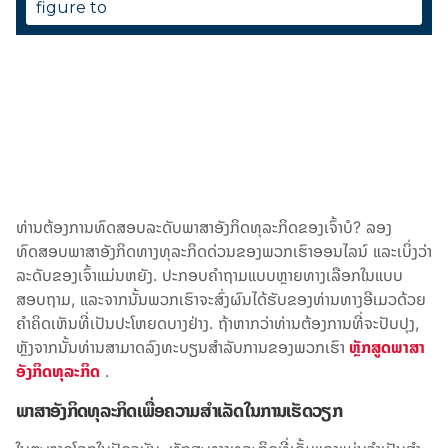
ທ່ານຕ້ອງການທົດສອບລະດັບພາສາອັງກິດທຸລະກິດຂອງເຈົ້າບໍ? ລອງ
ທົດສອບພາສາອັງກິດທາງທຸລະກິດດ່ວນຂອງພວກເຮົາອອນໄລນ໌ ແລະເບິ່ງວ່າ
ລະດັບຂອງເຈົ້າແມ່ນຫຍັງ. ປະກອບຄໍາຖາມແບບຫຼາຍທາງເລືອກໃນແບບ
ສອບຖາມ, ແລະຈາກນັ້ນພວກເຮົາຈະສົ່ງຜົນໄດ້ຮັບຂອງທ່ານທາງອີເມວດ້ວຍ
ຄໍາຄິດເຫັນທີ່ເປັນປະໂຫຍດບາງຢ່າງ. ຖ້າຫາກວ່າທ່ານຕ້ອງການທີ່ຈະປັບປຸງ,
ຫຼັງຈາກນັ້ນທ່ານສາມາດລົງທະບຽນສໍາລັບການຂອງພວກເຮົາ
ຫຼັກສູດພາສາ
ອັງກິດທຸລະກິດ
.
ພາສາອັງກິດທຸລະກິດເພື່ອຄວາມສໍາເລັດໃນການເຮັດວຽກ