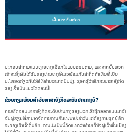
ປະກອບຄໍາຖາມແບບຫຼາຍທາງເລືອກໃນແບບສອບຖາມ, ແລະຈາກນັ້ນພວກ
ເຮົາຈະສົ່ງຜົນໄດ້ຮັບຂອງທ່ານທາງອີເມວພ້ອມກັບຄໍາຄຶດຄໍາເຫັນທີ່ເປັນ
ປະໂຫຍດກ່ຽວກັບວິທີທີ່ທ່ານສາມາດປັບປຸງ. ຊອກຮູ້ວ່າທັກສະພາສາອັງກິດ
ຂອງເຈົ້າເປັນແນວໃດຕອນນີ້!
ຂ້ອຍກຽມພ້ອມສໍາລັບພາສາອັງກິດລະດັບປານກາງບໍ?
ການທົດສອບພາສາອັງກິດລະດັບປານກາງຂອງພວກເຮົາຖືກອອກແບບມາສໍາ
ລັບຜູ້ຮຽນທີ່ສາມາດຈັດການການສົນທະນາປະຈໍາວັນແຕ່ຕ້ອງການຊຸກຍູ້ທັກ
ສະຂອງເຂົາເຈົ້າຕື່ມອີກ. ການປະເມີນນີ້ວັດແທກວ່າທ່ານເຂົ້າໃຈຜູ້ເວົ້າພື້ນເມືອງ