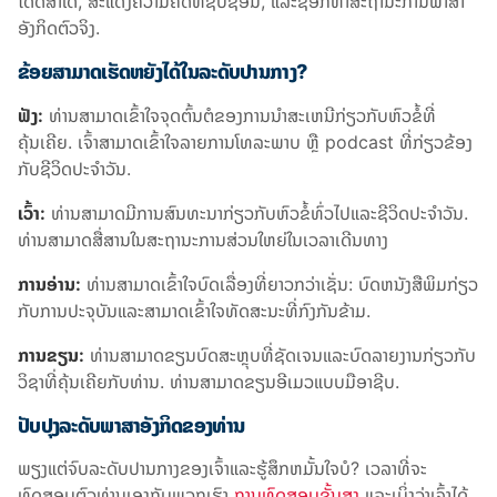
ໄດ້ດີສໍ່າໃດ, ສະແດງຄວາມຄິດທີ່ຊັບຊ້ອນ, ແລະຊອກຫາສະຖານະການພາສາ
ອັງກິດຕົວຈິງ.
ຂ້ອຍສາມາດເຮັດຫຍັງໄດ້ໃນລະດັບປານກາງ?
ຟັງ:
ທ່ານສາມາດເຂົ້າໃຈຈຸດຕົ້ນຕໍຂອງການນໍາສະເຫນີກ່ຽວກັບຫົວຂໍ້ທີ່
ຄຸ້ນເຄີຍ. ເຈົ້າສາມາດເຂົ້າໃຈລາຍການໂທລະພາບ ຫຼື podcast ທີ່ກ່ຽວຂ້ອງ
ກັບຊີວິດປະຈໍາວັນ.
ເວົ້າ:
ທ່ານສາມາດມີການສົນທະນາກ່ຽວກັບຫົວຂໍ້ທົ່ວໄປແລະຊີວິດປະຈໍາວັນ.
ທ່ານສາມາດສື່ສານໃນສະຖານະການສ່ວນໃຫຍ່ໃນເວລາເດີນທາງ
ການອ່ານ:
ທ່ານ​ສາ​ມາດ​ເຂົ້າ​ໃຈ​ບົດ​ເລື່ອງ​ທີ່​ຍາວ​ກວ່າ​ເຊັ່ນ​: ບົດ​ຫນັງ​ສື​ພິມ​ກ່ຽວ​
ກັບ​ການ​ປະ​ຈຸ​ບັນ​ແລະ​ສາ​ມາດ​ເຂົ້າ​ໃຈ​ທັດ​ສະ​ນະ​ທີ່​ກົງ​ກັນ​ຂ້າມ​.
ການຂຽນ:
ທ່ານສາມາດຂຽນບົດສະຫຼຸບທີ່ຊັດເຈນແລະບົດລາຍງານກ່ຽວກັບ
ວິຊາທີ່ຄຸ້ນເຄີຍກັບທ່ານ. ທ່ານສາມາດຂຽນອີເມວແບບມືອາຊີບ.
ປັບປຸງລະດັບພາສາອັງກິດຂອງທ່ານ
ພຽງແຕ່ຈົບລະດັບປານກາງຂອງເຈົ້າແລະຮູ້ສຶກຫມັ້ນໃຈບໍ? ເວລາທີ່ຈະ
ທົດສອບຕົວທ່ານເອງກັບພວກເຮົາ
ການທົດສອບຂັ້ນສູງ
ແລະເບິ່ງວ່າເຈົ້າໄດ້