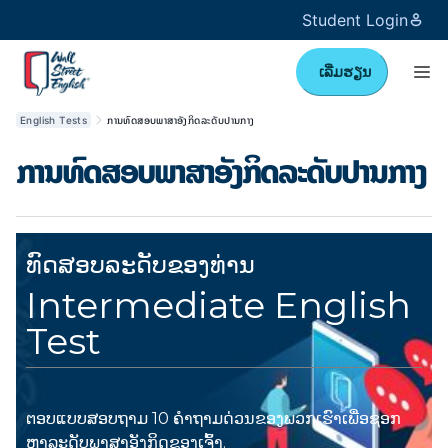
Student Login
ເລີ່ມຮຽນ
English Tests
ການທົດສອບພາສາອັງກິດລະດັບປານກາງ
ການທົດສອບພາສາອັງກິດລະດັບປານກາງ