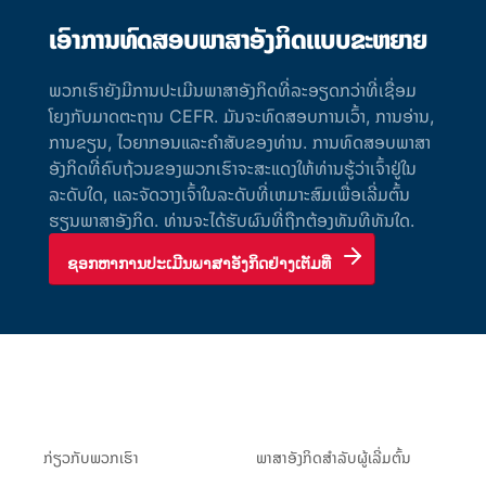
ເອົາການທົດສອບພາສາອັງກິດແບບຂະຫຍາຍ
ພວກເຮົາຍັງມີການປະເມີນພາສາອັງກິດທີ່ລະອຽດກວ່າທີ່ເຊື່ອມ
ໂຍງກັບມາດຕະຖານ CEFR. ມັນຈະທົດສອບການເວົ້າ, ການອ່ານ,
ການຂຽນ, ໄວຍາກອນແລະຄໍາສັບຂອງທ່ານ. ການທົດສອບພາສາ
ອັງກິດທີ່ຄົບຖ້ວນຂອງພວກເຮົາຈະສະແດງໃຫ້ທ່ານຮູ້ວ່າເຈົ້າຢູ່ໃນ
ລະດັບໃດ, ແລະຈັດວາງເຈົ້າໃນລະດັບທີ່ເຫມາະສົມເພື່ອເລີ່ມຕົ້ນ
ຮຽນພາສາອັງກິດ. ທ່ານຈະໄດ້ຮັບຜົນທີ່ຖືກຕ້ອງທັນທີທັນໃດ.
ຊອກຫາການປະເມີນພາສາອັງກິດຢ່າງເຕັມທີ່
ກ່ຽວ​ກັບ​ພວກ​ເຮົາ
ພາສາອັງກິດສຳລັບຜູ້ເລີ່ມຕົ້ນ