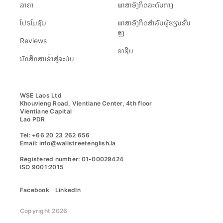
ລາຄາ
ພາສາອັງກິດລະດັບກາງ
ໂປຣໂມຊັນ
ພາສາອັງກິດສຳລັບຜູ້ຮຽນຂັ້ນ
ສູງ
Reviews
ອາຊີບ
ນັກສຶກສາເຂົ້າສູ່ລະບົບ
WSE Laos Ltd

Khouvieng Road, Vientiane Center, 4th floor

Vientiane Capital

Lao PDR

Tel: +66 20 23 262 656

Email: info@wallstreetenglish.la

Registered number: 01-00029424

ISO 9001:2015
Facebook
LinkedIn
Copyright 2026