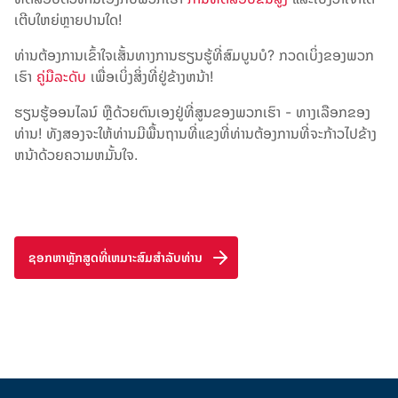
ເຕີບໃຫຍ່ຫຼາຍປານໃດ!
ທ່ານຕ້ອງການເຂົ້າໃຈເສັ້ນທາງການຮຽນຮູ້ທີ່ສົມບູນບໍ? ກວດເບິ່ງຂອງພວກ
ເຮົາ
ຄູ່ມືລະດັບ
ເພື່ອເບິ່ງສິ່ງທີ່ຢູ່ຂ້າງຫນ້າ!
ຮຽນຮູ້ອອນໄລນ໌ ຫຼືດ້ວຍຕົນເອງຢູ່ທີ່ສູນຂອງພວກເຮົາ - ທາງເລືອກຂອງ
ທ່ານ! ທັງ​ສອງ​ຈະ​ໃຫ້​ທ່ານ​ມີ​ພື້ນ​ຖານ​ທີ່​ແຂງ​ທີ່​ທ່ານ​ຕ້ອງ​ການ​ທີ່​ຈະ​ກ້າວ​ໄປ​ຂ້າງ​
ຫນ້າ​ດ້ວຍ​ຄວາມ​ຫມັ້ນ​ໃຈ.
ຊອກຫາຫຼັກສູດທີ່ເຫມາະສົມສໍາລັບທ່ານ