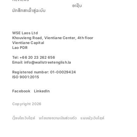
ອາຊີບ
ນັກສຶກສາເຂົ້າສູ່ລະບົບ
WSE Laos Ltd

Khouvieng Road, Vientiane Center, 4th floor

Vientiane Capital

Lao PDR

Tel: +66 20 23 262 656

Email: info@wallstreetenglish.la

Registered number: 01-00029424

ISO 9001:2015
Facebook
LinkedIn
Copyright 2026
ເງື່ອນໄຂເວັບໄຊທ໌
ນະໂຍບາຍຄວາມເປັນສ່ວນຕົວ
ແຜນຜັງເວັບໄຊທ໌