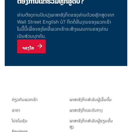
ຕ້ອງການເຂົ້າຮ່ວມຫຼັກສູດບໍ?
ທ່ານຕ້ອງການປັບປຸງພາສາອັງກິດຂອງທ່ານດ້ວຍຫຼັກສູດຈາກ
Wall Street English ບໍ? ຕິດ​ຕໍ່​ທີມ​ງານ​ຂອງ​ພວກ​ເຮົາ​
ໃນ​ມື້​ນີ້​ເພື່ອ​ຈອງ​ໂທ​ທີ່​ພວກ​ເຮົາ​ຈະ​ສ້າງ​ແຜນ​ການ​ຂອງ​ທ່ານ​
ເປັນ​ສ່ວນ​ບຸກ​ຄົນ​.
ຈອງໂທ
ກ່ຽວ​ກັບ​ພວກ​ເຮົາ
ພາສາອັງກິດສຳລັບຜູ້ເລີ່ມຕົ້ນ
ລາຄາ
ພາສາອັງກິດລະດັບກາງ
ໂປຣໂມຊັນ
ພາສາອັງກິດສຳລັບຜູ້ຮຽນຂັ້ນ
ສູງ
Reviews