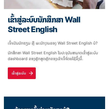
ເຂົ້າສູ່ລະບົບນັກສຶກສາ Wall
Street English
ເຈົ້າເປັນນັກຮຽນ ຫຼື ພະນັກງານຂອງ Wall Street English ບໍ?
ນັກສຶກສາ Wall Street English ໃນປະຈຸບັນສາມາດເຂົ້າສູ່ລະບົບ
dashboard ຂອງຫຼັກສູດຫຼັກຂອງເຂົາເຈົ້າໂດຍໃຊ້ລິ້ງນີ້.
ເຂົ້າສູ່ລະບົບ