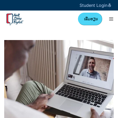
Student Login
ເລີ່ມຮຽນ