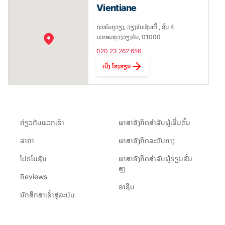
Vientiane
ຖະໜົນຄູວຽງ, ວຽງຈັນເຊັນເຕີ້ , ຊັ້ນ 4
ນະຄອນຫຼວງວຽງຈັນ, 01000
020 23 262 656
ເບີ່ງ ໂຮງຮຽນ
ກ່ຽວ​ກັບ​ພວກ​ເຮົາ
ພາສາອັງກິດສຳລັບຜູ້ເລີ່ມຕົ້ນ
ລາຄາ
ພາສາອັງກິດລະດັບກາງ
ໂປຣໂມຊັນ
ພາສາອັງກິດສຳລັບຜູ້ຮຽນຂັ້ນ
ສູງ
Reviews
ອາຊີບ
ນັກສຶກສາເຂົ້າສູ່ລະບົບ