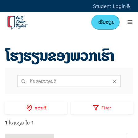
Student Login
ເລີ່ມຮຽນ
ໂຮງຮຽນຂອງພວກເຮົາ
ແຜນທີ່
Filter
1
ໂຮງຮຽນ ໃນ
1