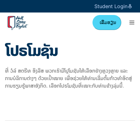
Student Login
ເລີ່ມຮຽນ
ໂປຣໂມຊັນ
ທີ່ ວໍລ໌ ສຕຣີທ ອິງລີສ ພວກເຮົາມີໂປຼໂມຊັນໃຫ້ເລືອກຢ່າງຫຼວງຫຼາຍ ແລະ
ການບໍລິການຕ່າງໆ ດ້ວຍເປົ້າໝາຍ ເພື່ອຊ່ວຍໃຫ້ທ່ານເລີ່ມຕົ້ນກ້າວທຳອິດສູ່
ການຮຽນຮູ້ພາສາອັງກິດ. ເລືອກໂປຣໂມຊັນທີ່ເໝາະກັບທ່ານຂ້າງລຸ່ມນີ້.