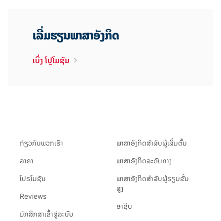
ເລີ່ມຮຽນພາສາອັງກິດ
ເບີ່ງ ໂປຼໂມຊັນ
ກ່ຽວ​ກັບ​ພວກ​ເຮົາ
ພາສາອັງກິດສຳລັບຜູ້ເລີ່ມຕົ້ນ
ລາຄາ
ພາສາອັງກິດລະດັບກາງ
ໂປຣໂມຊັນ
ພາສາອັງກິດສຳລັບຜູ້ຮຽນຂັ້ນ
ສູງ
Reviews
ອາຊີບ
ນັກສຶກສາເຂົ້າສູ່ລະບົບ