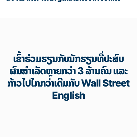
ເຂົ້າຮ່ວມຮຽນກັບນັກຮຽນທີ່ປະສົບ
ຜົນສຳເລັດຫຼາຍກວ່າ 3 ລ້ານຄົນ ແລະ
ກ້າວໄປໄກກວ່າເດີມກັບ Wall Street
English