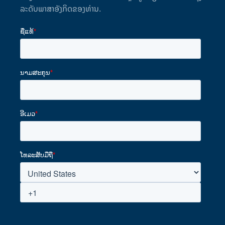
ລະດັບພາສາອັງກິດຂອງທ່ານ.