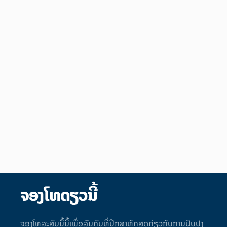
ຈອງໂທດຽວນີ້
ຈອງໂທລະສັບມື້ນີ້ເພື່ອລົມກັບທີ່ປຶກສາຫຼັກສູດກ່ຽວກັບການປັບປຸງ