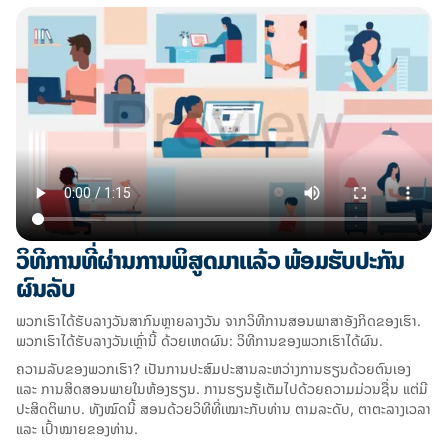
ວິທີການທີ່ຜ່ານການພິສູດມາແລ້ວ ພ້ອມຮັບປະກັນ
ຜົນລັບ
ພວກເຮົາໄດ້ຮັບລາງວັນສາກົນຫຼາຍລາງວັນ ຈາກວິທີການສອນພາສາອັງກິດຂອງເຮົາ.
ພວກເຮົາໄດ້ຮັບລາງວັນເຫຼົ່ານີ້ ດ້ວຍເຫດຜົນ: ວິທີການຂອງພວກເຮົາໄດ້ຜົນ.
ຄວາມລັບຂອງພວກເຮົາ? ເປັນການປະສົມປະສານລະຫວ່າງການຮຽນດ້ວຍຕົນເອງ
ແລະ ການສິດສອນພາຍໃນຫ້ອງຮຽນ. ການຮຽນຮູ້ເຕັມໄປດ້ວຍຄວາມມ່ວນຊື່ນ ແຕ່ມີ
ປະສິດຕິພາບ. ທັງໝົດນີ້ ສອນດ້ວຍວິທີທີ່ເໝາະກັບທ່ານ ຕາມລະດັບ, ຕາຕະລາງເວລາ
ແລະ ເປົ້າໝາຍຂອງທ່ານ.