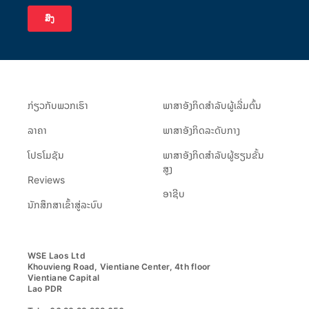
ກ່ຽວ​ກັບ​ພວກ​ເຮົາ
ພາສາອັງກິດສຳລັບຜູ້ເລີ່ມຕົ້ນ
ລາຄາ
ພາສາອັງກິດລະດັບກາງ
ໂປຣໂມຊັນ
ພາສາອັງກິດສຳລັບຜູ້ຮຽນຂັ້ນ
ສູງ
Reviews
ອາຊີບ
ນັກສຶກສາເຂົ້າສູ່ລະບົບ
WSE Laos Ltd

Khouvieng Road, Vientiane Center, 4th floor

Vientiane Capital

Lao PDR
