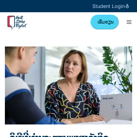
Student Login
ເລີ່ມຮຽນ