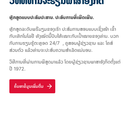
ວິທີທີ່ທ່ານຈະຮຽນພາສາອັງກິດ
ຫຼັກສູດແບບປະສົມປະສານ. ປະສົບການທີ່ເພີດເພີນ.
ຫຼັກສູດລະດັບພຣີມຽມຂອງເຮົາ ປະສົມການສອນແບບເຊິ່ງໜ້າ ເຂົ້າ
ກັບເທັກໂນໂລຢີ ທັງໝົດນີ້ປັບໃຫ້ເໝາະກັບເປົ້າໝາຍຂອງທ່ານ. ບວກ
ກັບການຮຽນຮູ້ຕະຫຼອດ
24/7
, ຄູສອນຜູ້ຊ່ຽວຊານ ແລະ ໂຄສ໌
ສ່ວນຕົວ ແລ້ວທ່ານຈະປະສົບຄວາມສຳເລັດແນ່ນອນ.
ວິທີການທີ່ຜ່ານການພິສູດມາແລ້ວ ໂດຍຜູ້ຊ່ຽວຊານພາສາອັງກິດຕັ້ງແຕ່
ປີ 1972.
ຄົ້ນຫາຂໍ້ມູນເພີ່ມຕື່ມ