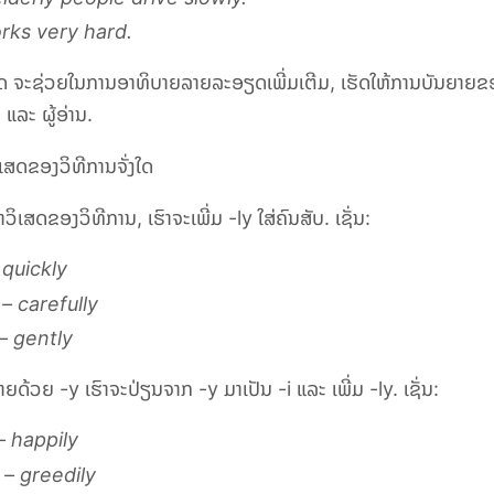
rks very hard.
ສດ ຈະຊ່ວຍໃນການອາທິບາຍລາຍລະອຽດເພີ່ມເຕີມ, ເຮັດໃຫ້ການບັນຍາຍຂອ
ງ ແລະ ຜູ້ອ່ານ.
ິເສດຂອງວິທີການຈັ່ງໃດ
າວິເສດຂອງວິທີການ, ເຮົາຈະເພີ່ມ
-ly
ໃສ່ຄົນສັບ. ເຊັ່ນ:
 quickly
 – carefully
– gently
ທ້າຍດ້ວຍ
-y
ເຮົາຈະປ່ຽນຈາກ
-y
ມາເປັນ
-i
ແລະ ເພີ່ມ
-ly
. ເຊັ່ນ:
 happily
– greedily