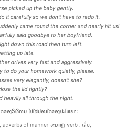
se picked up the baby gently.
do it carefully so we don’t have to redo it.
uddenly came round the corner and nearly hit us!
earfully said goodbye to her boyfriend.
ight down this road then turn left.
getting up late.
her drives very fast and aggressively.
ry to do your homework quietly, please.
sses very elegantly, doesn’t she?
close the lid tightly?
ed heavily all through the night.
ເສດຂອງວິທີການ ໄປໃສ່ບ່ອນໃດຂອງປະໂຫຍກ:
ີ,
adverbs of manner
ຈະມາຫຼັງ
verb
. ເຊັ່ນ,