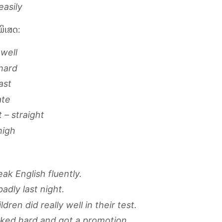
easily
ພິເສດ:
well
hard
ast
ate
t – straight
high
ak English fluently.
badly last night.
ldren did really well in their test.
ked hard and got a promotion.