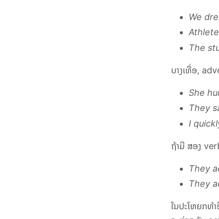
We dres
Athlete
The stu
ບາງເທື່ອ,
adv
She hu
They sa
I quick
ຖ້າມີ ສອງ
ver
They a
They a
ໃນປະໂຫຍກທຳອ