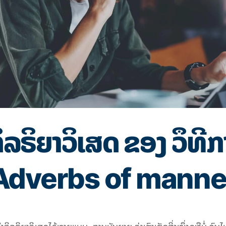
ິລຣິຍາວິເສດ ຂອງ ວຶທີກ
Adverbs of manne