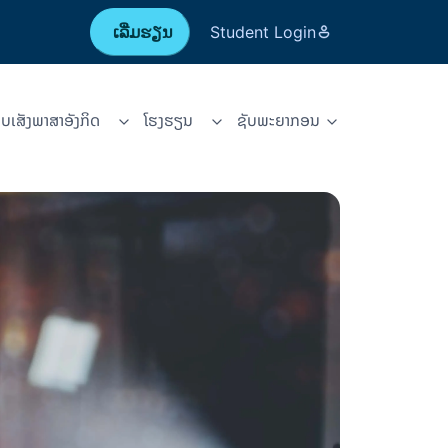
ເລີ່ມຮຽນ
Student Login
ບເສັງພາສາອັງກິດ
ໂຮງຮຽນ
ຊັບ​ພະ​ຍາ​ກອນ