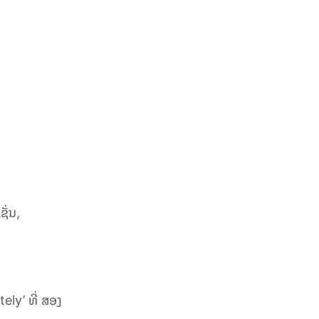
ັ່ນ,
tely’
ທີ່ ສອງ