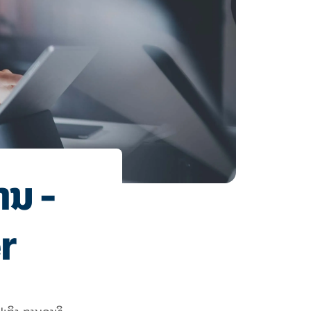
ານ -
r