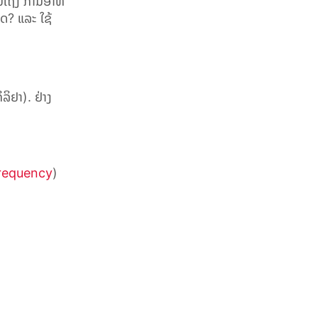
ໄປເຖິງ ການອາທິ
ໃດ? ແລະ ໃຊ້
ກິລິຢາ
)
. ຢ່າງ
frequency
)