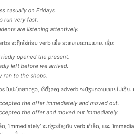
s casually on Fridays.
s run very fast.
dents are listening attentively.
erbs
ຈະຖືກໃສ່ກ່ອນ
verb
ເພື່ອ ຂະຫຍາຍຄວາມໝາຍ. ເຊັ່ນ:
rriedly opened the present.
dly left before we arrived.
ly ran to the shops.
bs
ໃນປະໂຫຍກດຽວ, ທີ່ຕັ້ງຂອງ
adverb
ຈະປ່ຽນຄວາມໝາຍໄປເລີຍ. ເຊ
ccepted the offer immediately and moved out.
ccepted the offer and moved out immediately.
ິດ,
‘immediately’
ຈະກ່ຽວຂ້ອງກັບ
verb
ທຳອິດ, ແລະ
‘immedia