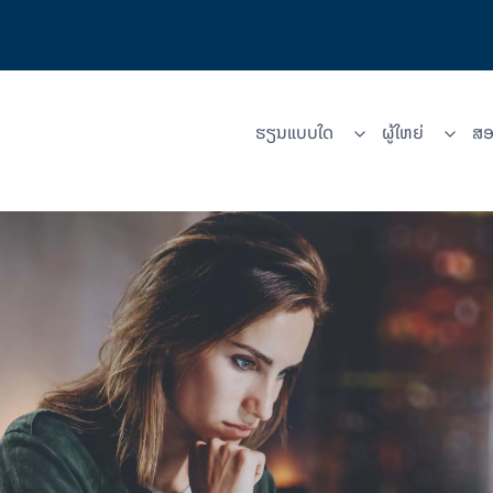
ຮຽນແບບໃດ
ຜູ້​ໃຫຍ່
ສອ