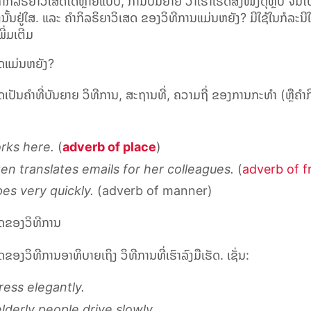
ຳກິລຣິຍາວິເສດໄດ້ຫຼາຍແບບ, ການບັນຍາຍ ວ່າເຮົາເຮັດສິ່ງໜຶ່ງດຸຫຼືບໍ່ ຈົນ
່ງນັ້ນຢູ່ໃສ. ແລະ ຄຳກິລຣິຍາວິເສດ ຂອງວິທີການແມ່ນຫຍັງ
? ມີໃຊ້ໃນກໍລະນີ
ີ່ມເຕີມ
ສດແມ່ນຫຍັງ
?
ດ
ເປັນຄຳທີ່ບັນຍາຍ ວິທີການ, ສະຖານທີ່, ຄວາມຖີ່ ຂອງການກະທຳ
(
ຫຼືຄຳ
rks here.
(
adverb of place
)
en translates emails for her colleagues.
(
adverb of 
es very quickly.
(adverb of manner)
ສດຂອງວິທີການ
ຂອງວິທີການອາທິບາຍເຖິງ ວິທີການທີ່ເຮົາລົງມືເຮັດ. ເຊັ່ນ:
ess elegantly.
derly people drive slowly.