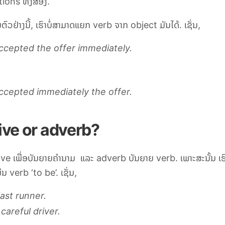
tions ທັ້ງສອງ.
ຕົວຢ່າງນີ້, ເຮົາບໍ່ສາມາດແຍກ
verb
ຈາກ
object
ມັນໄດ້. ເຊັ່ນ,
ccepted the offer immediately.
ccepted immediately the offer.
ive or adverb?
ive
ເພື່ອບັນຍາຍຄຳນາມ ແລະ
adverb
ບັນຍາຍ
verb
. ເພາະສະນັ້ນ ເຮ
່ນ
verb ‘to be’
. ເຊັ່ນ,
fast runner.
 careful driver.