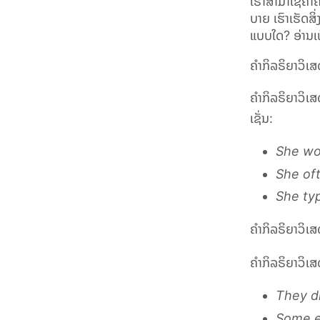
ເຮົາສາມາໃຊ້ຄຳຄ
ບາຍ ເຮົາເຮັດສິ
ແບບໃດ? ອ່ານເພ
ຄຳກິລຣິຍາວິເ
ຄຳກິລຣິຍາວິເສ
ເຊັ່ນ:
She wo
She oft
She typ
ຄຳກິລຣິຍາວິເ
ຄຳກິລຣິຍາວິເສດ
They dr
Some el