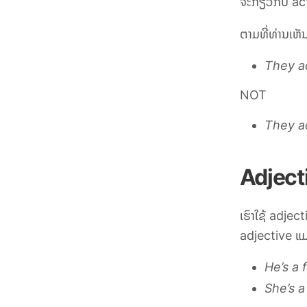
ຈະກ່ຽວກັບ
ac
ຕາມທີ່ທ່ານເຫັນ
They a
NOT
They a
Adject
ເຮົາໃຊ້
adject
adjective
ແມ
He’s a 
She’s a