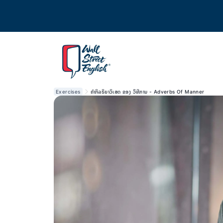
Exercises
ຄຳກິລຣິຍາວິເສດ ຂອງ ວຶທີການ - Adverbs Of Manner