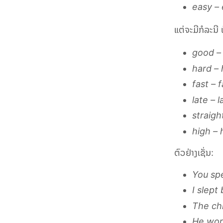
easy – 
ແຕ່ຈະມີກໍລະນີ 
good – 
hard – 
fast – f
late – l
straigh
high – 
ຕົວຢ່າງເຊັ່ນ:
You spe
I slept 
The chi
He wor