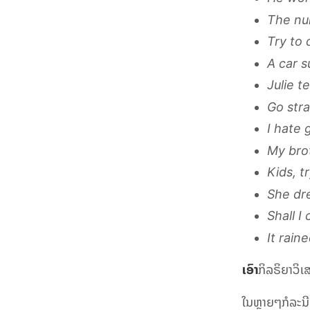
The nur
Try to 
A car s
Julie t
Go stra
I hate 
My brot
Kids, t
She dre
Shall I 
It rain
ເອົາ
ກິລຣິຍາວິ
ໃນຫຼາຍໆກໍລະນ