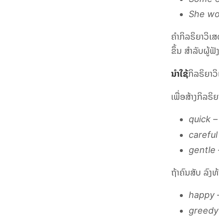
She wo
ຄຳກິລຣິຍາວິເ
ຂຶ້ນ ສຳລັບຜູ້ຟັ
ນຳໃຊ້
ກິລຣິຍາວ
ເພື່ອສ້າງ
ກິລຣິຍ
quick –
careful
gentle 
ຖ້າ
ຄົນສັບ ລົງ
happy –
greedy 