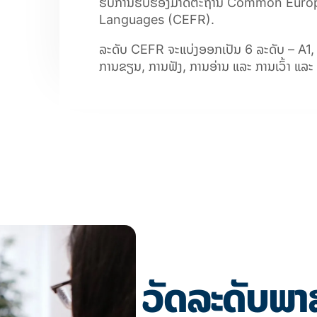
ຮັບການຮັບຮອງມາດຕະຖານ
Common Europ
Languages (CEFR).
ລະດັບ
CEFR
ຈະແບ່ງອອກເປັນ
6
ລະດັບ
– A1,
ການຂຽນ, ການຟັງ, ການອ່ານ ແລະ ການເວົ້າ ແລ
ວັດລະດັບພາ