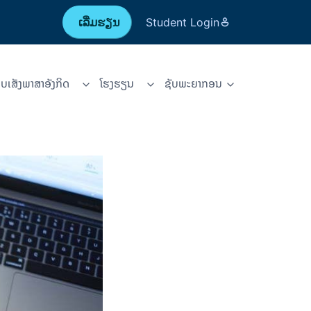
ເລີ່ມຮຽນ
Student Login
ບເສັງພາສາອັງກິດ
ໂຮງຮຽນ
ຊັບ​ພະ​ຍາ​ກອນ