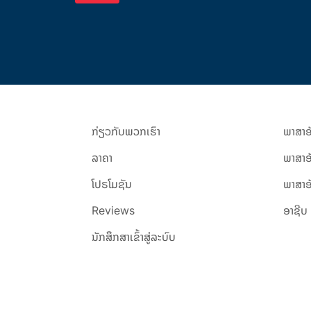
ກ່ຽວ​ກັບ​ພວກ​ເຮົາ
ພາສາອັ
ລາຄາ
ພາສາອ
ໂປຣໂມຊັນ
ພາສາອັ
Reviews
ອາຊີບ
ນັກສຶກສາເຂົ້າສູ່ລະບົບ