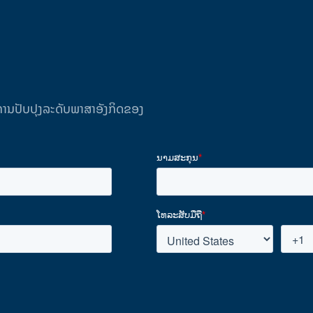
ັບການປັບປຸງລະດັບພາສາອັງກິດຂອງ