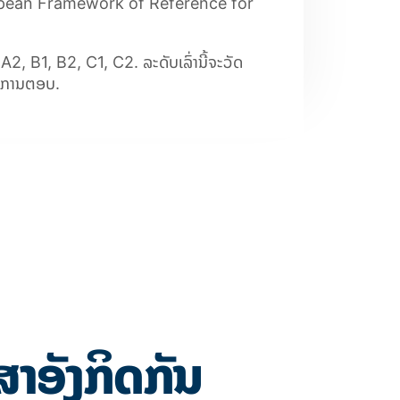
ean Framework of Reference for
 A2, B1, B2, C1, C2
. ລະດັບເລົ່ານີ້ຈະວັດ
ະ ການຕອບ.
ສາອັງກິດກັນ