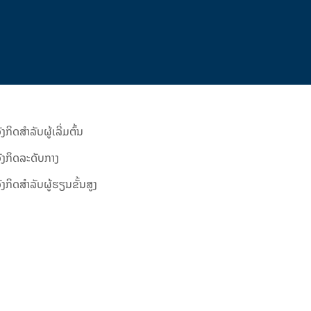
ງກິດສຳລັບຜູ້ເລີ່ມຕົ້ນ
ັງກິດລະດັບກາງ
ງກິດສຳລັບຜູ້ຮຽນຂັ້ນສູງ