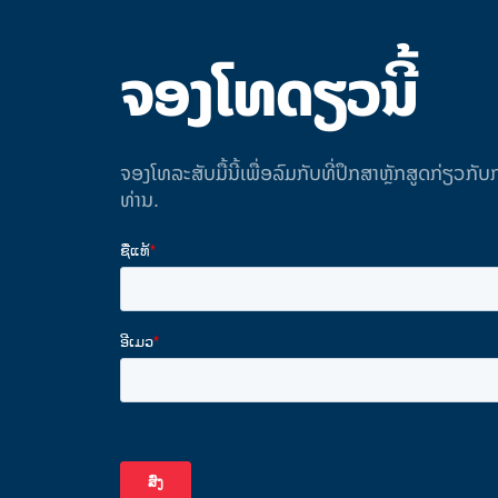
ຈອງໂທດຽວນີ້
ຈອງໂທລະສັບມື້ນີ້ເພື່ອລົມກັບທີ່ປຶກສາຫຼັກສູດກ່ຽວກ
ທ່ານ.