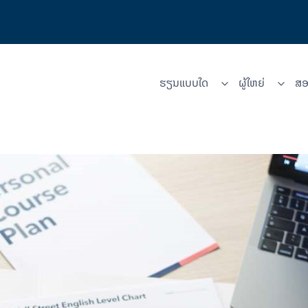
ຮຽນແບບໃດ
ຜູ້​ໃຫຍ່
ສອ