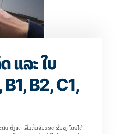
ິດ ແລະ ໃບ
 B1, B2, C1,
ະດັບ ຕັ້ງແຕ່ ເລີ່ມຕົ້ນຈົນຮອດ ຂັ້ນສູງ ໂດຍໄດ້