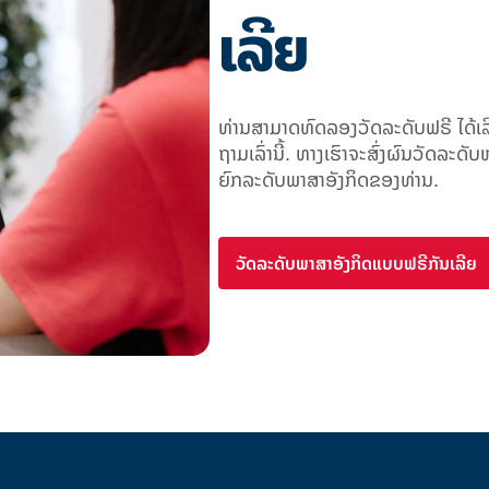
ເລີຍ
ທ່ານສາມາດທົດລອງວັດລະດັບຟຣີ ໄດ້ເລ
ຖາມເລົ່ານີ້. ທາງເຮົາຈະສົ່ງຜົນວັດລະດ
ຍົກລະດັບພາສາອັງກິດຂອງທ່ານ.
ວັດລະດັບພາສາອັງກິດແບບຟຣີກັນເລີຍ