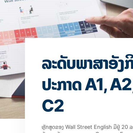
ລະດັບພາສາອັງກ
ປະກາດ A1, A2,
C2
ຫຼັກສູດຂອງ
Wall Street English
ມີຢູ່
20
ລ