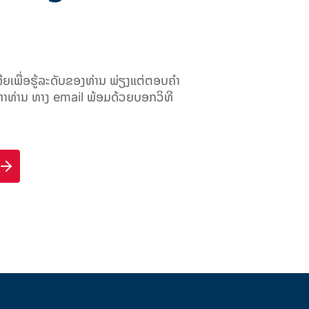
ີຍເພື່ອຮູ້ລະດັບຂອງທ່ານ ພ່ຽງແຕ່ຕອບຄຳ
ັບຫາທ່ານ ທາງ
email
ພ້ອມດ້ວຍບອກວິທີ