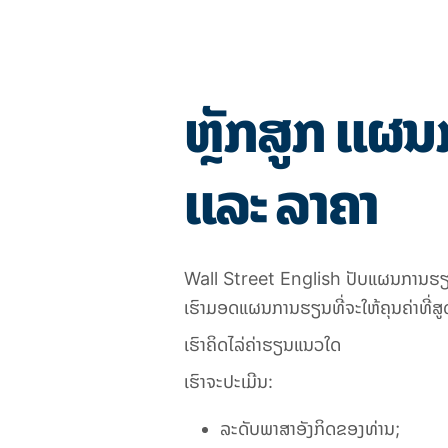
ຫຼັກສູກ ແຜ
ແລະ ລາຄາ
Wall Street English
ປັບແຜນການຮຽນ
ເຮົາມອດແຜນການຮຽນທີ່ຈະໃຫ້ຄຸນຄ່າທີ່ສູ
ເຮົາຄິດໄລ່ຄ່າຮຽນແນວໃດ
ເຮົາຈະປະເມີນ
:
ລະດັບພາສາອັງກິດຂອງທ່ານ
;