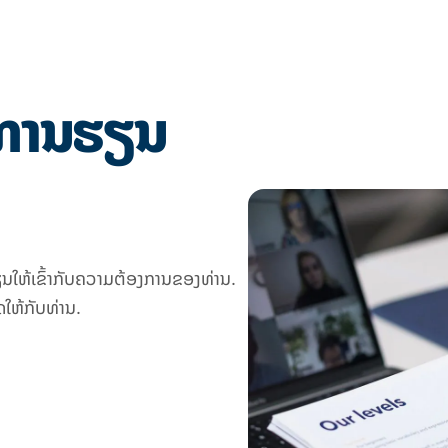
ນການຮຽນ
ໃຫ້ເຂົ້າກັບຄວາມຕ້ອງການຂອງທ່ານ.
ດໃຫ້ກັບທ່ານ.