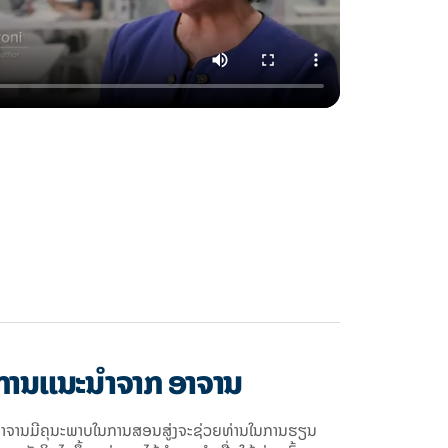
ການແນະນຳຈາກ ອາຈານ
າຈານມີຄຸນະພາບໃນການສອນສູ່ງຈະຊ່ວຍທ່ານໃນການຮຽນ