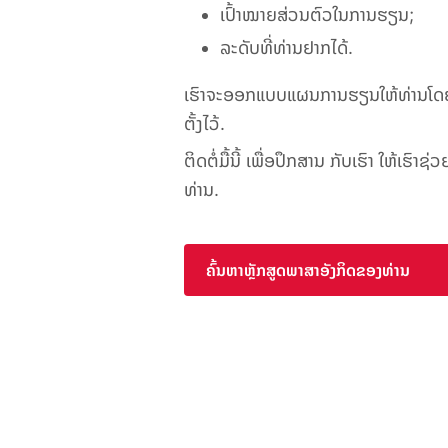
ເປົ້າໝາຍສ່ວນຕົວໃນການຮຽນ;
ລະດັບທີ່ທ່ານຢາກໄດ້
.
ເຮົາຈະອອກແບບແຜນການຮຽນໃຫ້ທ່ານໂດຍສະເ
ຕັ້ງໄວ້.
ຕິດຕໍ່ມື້ນີ້ ເພື່ອປຶກສານ ກັບເຮົາ ໃຫ້ເຮ
ທ່ານ.
ຄົ້ນຫາຫຼັກສູດພາສາອັງກິດຂອງທ່ານ