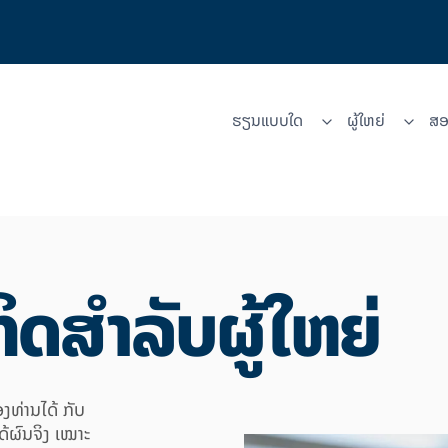
ຮຽນແບບໃດ
ຜູ້​ໃຫຍ່
ສອ
ິດສຳລັບຜູ້ໃຫຍ່
ທ່ານໄດ້ ກັບ
ໄດ້ຜົນຈິງ ເໝາະ