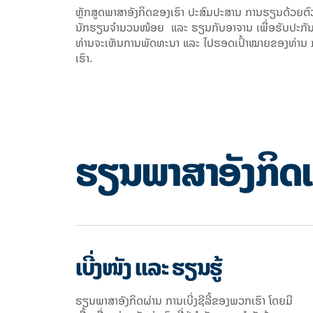
ຫຼັກສູດພາສາອັງກິດຂອງເຮົາ ປະສົມປະສານ ການຮຽນດ້ວຍຕົ
ນັກຮຽນຈຳນວນໜ້ອຍ ແລະ ຮຽນກັບອາຈານ ເພື່ອຮັບປະກັນ
ທ່ານຈະເຫັນການພັດທະນາ ແລະ ໄປຮອດເປົ້າໝາຍຂອງທ່ານ ກ
ເຮົາ.
ຮຽນພາສາອັງກິດ
ເບີ່ງໜັງ ແລະ ຮຽນຮູ້
ຮຽນພາສາອັງກິດຜ່ານ ການເບີ່ງຊີລີ້ຂອງພວກເຮົາ ໂດຍມີ