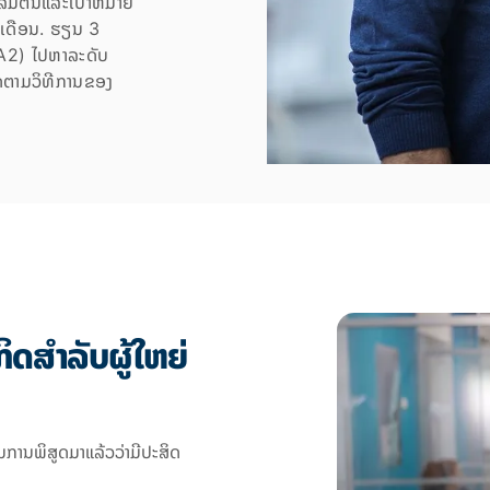
່ມຕົ້ນແລະເປົ້າຫມາຍ
8 ເດືອນ. ຮຽນ 3
 (A2) ໄປຫາລະດັບ
ດຕາມວິທີການຂອງ
ດສຳລັບຜູ້ໃຫຍ່
ນການພິສູດມາແລ້ວວ່າມີປະສິດ