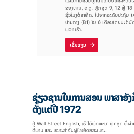
ແຜນການສ່ວນບຸກຄົນໂດຍອີງໃສ່ລະດັບເລີ
ຂອງທ່ານ, e.g. ຫຼັກສູດ 9, 12 ຫຼື 1
ຊົ່ວໂມງຕໍ່ອາທິດ. ໄປຈາກລະດັບປະຖົມ
ປານກາງ (B1) ໃນ 6 ເດືອນໂດຍປະຕິບັ
ພວກເຮົາ.
ເລີ່ມຮຽນ
ຊ່ຽວຊານໃນການສອນ ພາສາອັງກິ
ຕັ້ງແຕ່ປີ 1972
ຢູ່
Wall Street English, ເຮົາໄດ້ພັດທະນາ
ຫຼັກສູດ
ທີ
ຜ່າ
ຕິພາບ ແລະ ເໝາະສຳລັບຜູ້ໃຫຍ່ໂດຍສະເພາະ.