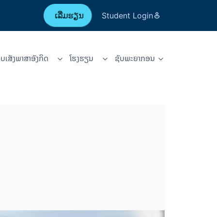
ເລີ່ມຮຽນ
Student Login
ບເສັງພາສາອັງກິດ
ໂຮງຮຽນ
ຊັບ​ພະ​ຍາ​ກອນ