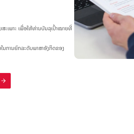
ພາະ ເພື່ອໃຫ້ທ່ານບັນລຸເປົ້າໝາຍທີ່
ົາຊ່ວຍໃນການຍົກລະດັບພາສາອັງກິດຂອງ