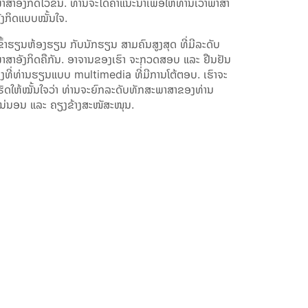
າສາອັງກິດໄວຂຶ້ນ. ທ່ານຈະໄດ້ຄຳແນະນຳເພື່ອໃຫ້ທ່ານເວົ້າພາສາ
ັງກິດແບບໝັ້ນໃຈ.
ຂົ້າຮຽນຫ້ອງຮຽນ ກັບນັກຮຽນ ສາມຄົນສູງສຸດ ທີ່ມີລະດັບ
າສາອັງກິດຄືກັນ. ອາຈານຂອງເຮົາ ຈະກວດສອບ ແລະ ຢືນຢັນ
ິ່ງທີ່ທ່ານຮຽນແບບ
multimedia
ທີ່່ມີການໂຕ້ຕອບ. ເຮົາຈະ
ຮັດໃຫ້ໝັ້ນໃຈວ່າ ທ່ານຈະຍົກລະດັບທັກສະພາສາຂອງທ່ານ
ນ່ນອນ ແລະ ຄຽງຂ້າງສະໜັສະໜຸນ.