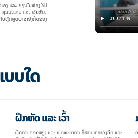
ວເອງ ແລະ ຮຽນໃນຫ້ອງທີ່ມີ
 ຄຸນນະພາບ ແລະ ຜົນຮັບ.
ັບຫຼັກສູດພາສາອັງກິດຂອງ
ແບບໃດ
ຝຶກຫັດ ແລະ ເວົ້າ
ຝຶກການອອກສຽງ ແລະ ພັດທະນາການສື່ສານພາສາອັງກິດ ແລະ
ອ