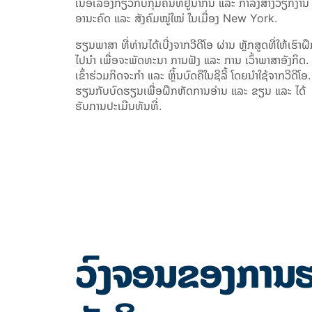
ເນື້ອເລື່ອງກ່ຽວກັບກຸ່ມຄົນທີ່ຢູ່ນຳກັນ ແລະ ກຳລັງສ້າງວຽກງານ
ອານະຄົດ ແລະ ສັງຄົມໝູ່ໃໝ່ ໃນເມື່ອງ
New York.
ຮຽນພາສາ ທີ່ທ່ານໄດ້ເບີ່ງຈາກວີດີໂອ ຜ່ານ ຫຼັກສູດທີ່ໃຫ້ເຮົາຝ
ໄປນຳ ເພື່ອຈະພັດທະນາ ການຟັງ ແລະ ການ ເວົ້າພາສາອັງກິດ.
ເຂົ້າຮ່ວມກິດຈະກຳ ແລະ ຫຼິ້ນບົດຄືໃນຊີລີ້ ໂດຍນຳໃຊ້ຈາກວີດີໂອ.
ຮຽນກັບບົດຮຽນເພື່ອຝຶກຫັດການອ່ານ ແລະ ຂຽນ ແລະ ໄດ້
ຮັບການປະເມີນທັນທີ່.
ວົງຈອນຂອງກາ