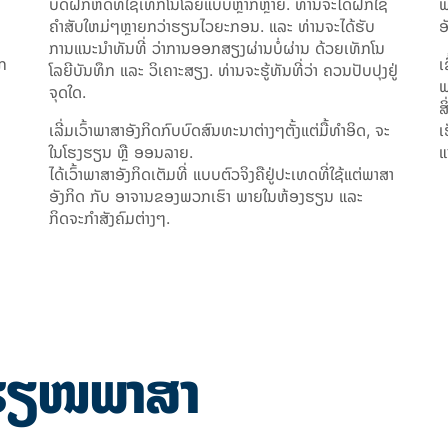
ບົດຝຶກຫັດທີ່ໃຊ້ເທັກໂນໂລຍີແບບຫຼາກຫຼາຍ. ທ່ານຈະໄດ້ຝຶກໃຊ້
ພ
ຄຳສັບໃຫມ່ໆຫຼາຍກວ່າຮຽນໄວຍະກອນ. ແລະ ທ່ານຈະໄດ້ຮັບ
ອ
ການແນະນຳທັນທີ່ ວ່າການອອກສຽງຜ່ານບໍ່ຜ່ານ ດ້ວຍເທັກໂນ
ຶກ
ເ
ໂລຍີບັນທຶກ ແລະ ວິເຄາະສຽງ. ທ່ານຈະຮູ້ທັນທີ່ວ່າ ຄວນປັບປຸງຢູ່
ພ
ຈຸດໃດ.
ສ
ເລີ່ມເວົ້າພາສາອັງກິດກົບບົດສົນທະນາຕ່າງໆຕັ້ງແຕ່ມື້ທຳອິດ, ຈະ
ເ
ໃນໂຮງຮຽນ ຫຼື ອອນລາຍ.
ແ
ໄດ້ເວົ້າພາສາອັງກິດເຕັມທີ່ ແບບຕົວຈິງຄືຢູ່ປະເທດທີ່ໃຊ້ແຕ່ພາສາ
ອັງກິດ ກັບ ອາຈານຂອງພວກເຮົາ ພາຍໃນຫ້ອງຮຽນ ແລະ
ກິດຈະກຳສັງຄົມຕ່າງໆ.
ນຮຽໜພາສາ