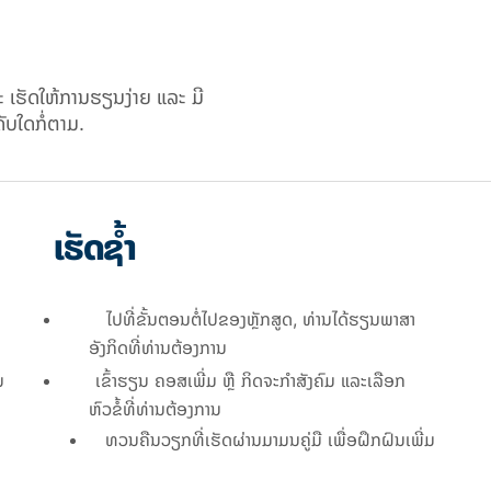
ະ ເຮັດໃຫ້ການຮຽນງ່າຍ ແລະ ມີ
ັບໃດກໍ່ຕາມ.
ເຮັດຊ້ຳ
ໄປທີ່ຂັ້ນຕອນຕໍ່ໄປຂອງຫຼັກສູດ, ທ່ານໄດ້ຮຽນພາສາ
ອັງກິດທີ່ທ່ານຕ້ອງການ
ນ
ເຂົ້າຮຽນ ຄອສເພີ່ມ ຫຼື ກິດຈະກຳສັງຄົມ ແລະເລືອກ
ຫົວຂໍ້ທີ່ທ່ານຕ້ອງການ
ທວນຄືນວຽກທີ່ເຮັດຜ່ານມາມນຄູ່ມື ເພື່ອຝຶກຝົນເພີ່ມ