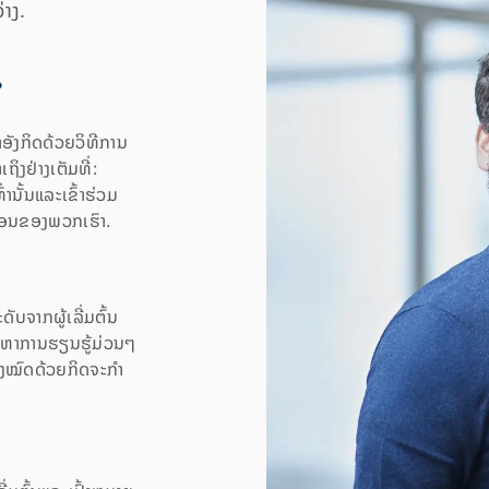
່າງ.
?
ອັງກິດດ້ວຍວິທີການ
ິງຢ່າງເຕັມທີ່:
ານັ້ນແລະເຂົ້າຮ່ວມ
ຕອນຂອງພວກເຮົາ.
ບຈາກຜູ້ເລີ່ມຕົ້ນ
້ອຫາການຮຽນຮູ້ມ່ວນໆ
ງໝົດດ້ວຍກິດຈະກໍາ