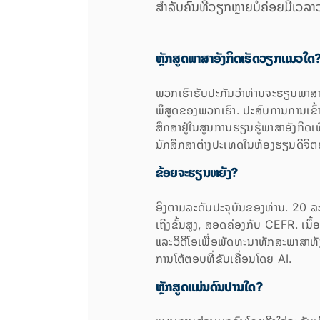
ສຳລັບຄົນທີ່ວຽກຫຼາຍບໍ່ຄ່ອຍມີເວລາວ
ຫຼັກສູດພາສາອັງກິດເຮັດວຽກແນວໃດ
ພວກເຮົາຮັບປະກັນວ່າທ່ານຈະຮຽນພາສາ
ພິສູດຂອງພວກເຮົາ. ປະສົບການການເຂົ້າເຖ
ສຶກສາຢູ່ໃນສູນການຮຽນຮູ້ພາສາອັງກິດເທົ່
ນັກສຶກສາຕ່າງປະເທດໃນຫ້ອງຮຽນດິຈິ
ຂ້ອຍຈະຮຽນຫຍັງ?
ອີງຕາມລະດັບປະຈຸບັນຂອງທ່ານ. 20 ລະດັ
ເຖິງຂັ້ນສູງ, ສອດຄ່ອງກັບ CEFR. ເນື
ແລະວິດີໂອເພື່ອພັດທະນາທັກສະພາສາທັ
ການໂຕ້ຕອບທີ່ຂັບເຄື່ອນໂດຍ AI.
ຫຼັກສູດແມ່ນດົນປານໃດ?