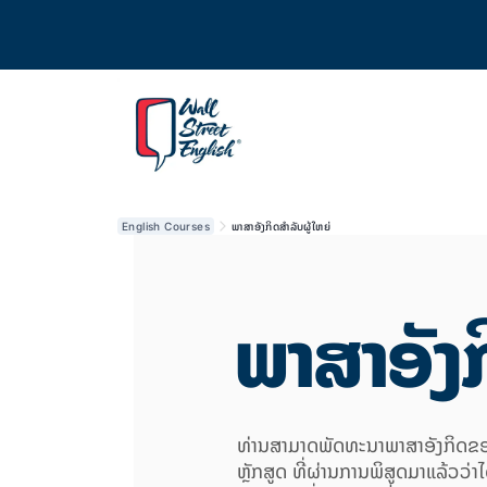
English Courses
ພາສາອັງກິດສຳລັບຜູ້ໃຫຍ່
ພາສາອັງກ
ທ່ານສາມາດພັດທະນາພາສາອັງກິດຂອງ
ຫຼັກສູດ ທີ່ຜ່ານການພິສູດມາແລ້ວວ່າ