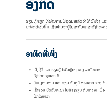
ອັງກິດ
ຮຽນຫຼັກສູດ ທີ່ຜ່ານການພິສູດມາແລ້ວວ່າໄດ້ຜົນຈິງ ແລ
ປະສິດຕິຜົນຂຶ້ນ ເຖິງທ່ານຈະຢູ່ໃນລະດັບພາສາອັງກິດລະດ
ອາທິດທີ່ໜຶ່ງ
ເບີ່ງຊີລີ້ ແລະ ຮຽນຮູ້ຄຳສັບຫຼັກໆ ຂອງ ລະດັບພາສາ
ອັງກິດຂອງພວກເຮົາ
ປັບປຸງການອ່ານ ແລະ ຂຽນ ກັບຄູ່ມື ອອນລາຍ ຂອງທ່າ
ເຂົ້າຮ່ວມ ບົດສົນທະນາ ໃນຫ້ອງຮຽນ ກັບອາຈານ ເພື່ອ
ຝຶກໃຊ້ພາສາ